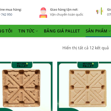
ine mua hàng:
Giao hàng tận nơi:
Gi
 742 950
Vận chuyển toàn quốc
07
NG TÔI
TIN TỨC
BẢNG GIÁ PALLET
SẢN PHẨM
Hiển thị tất cả 12 kết quả