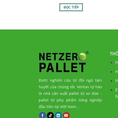
ĐỌC TIẾP
THÔ
H
H
Được nghiên cứu từ đội ngũ tâm
H
huyết của chúng tôi, Veritas tự hào
E
là nhà sản xuất pallet từ xơ dừa –
h
pallet từ phụ phẩm nông nghiệp
đầu tiên tại Việt Nam.
.