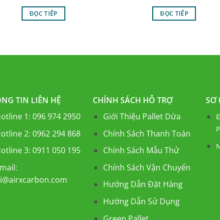
ĐỌC TIẾP
ĐỌC TIẾP
NG TIN LIÊN HỆ
CHÍNH SÁCH HỖ TRỢ
SƠ
otline 1: 096 974 2950
Giới Thiệu Pallet Dừa
Đ
P
otline 2: 0962 294 868
Chính Sách Thanh Toán
N
otline 3: 0911 050 195
Chính Sách Mẫu Thử
mail:
Chính Sách Vận Chuyển
i@airxcarbon.com
Hướng Dẫn Đặt Hàng
Hướng Dẫn Sử Dụng
Green Pallet