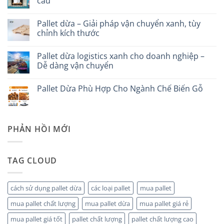
cầu
ở
Vận
Không
chuyển
có
Pallet dừa – Giải pháp vận chuyển xanh, tùy
hàng
bình
hóa
luận
chỉnh kích thước
quốc
ở
tế,
Pallet
Không
dùng
Dừa
có
Pallet dừa logistics xanh cho doanh nghiệp –
pallet
–
bình
gỗ
Xu
luận
Dễ dàng vận chuyển
hay
hướng
ở
pallet
vận
Pallet
Không
dừa
chuyển
dừa
có
Pallet Dừa Phù Hợp Cho Ngành Chế Biến Gỗ
xanh
–
bình
toàn
Giải
luận
Không
cầu
pháp
ở
có
vận
Pallet
bình
chuyển
dừa
luận
xanh,
logistics
ở
PHẢN HỒI MỚI
tùy
xanh
Pallet
chỉnh
cho
Dừa
kích
doanh
Phù
thước
nghiệp
Hợp
–
Cho
TAG CLOUD
Dễ
Ngành
dàng
Chế
vận
Biến
chuyển
Gỗ
cách sử dụng pallet dừa
các loại pallet
mua pallet
mua pallet chất lượng
mua pallet dừa
mua pallet giá rẻ
mua pallet giá tốt
pallet chất lượng
pallet chất lượng cao