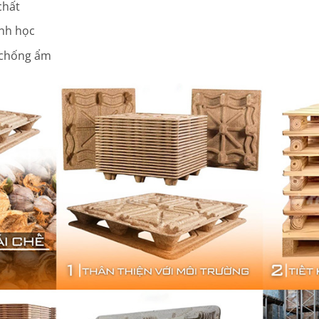
chất
inh học
 chống ẩm