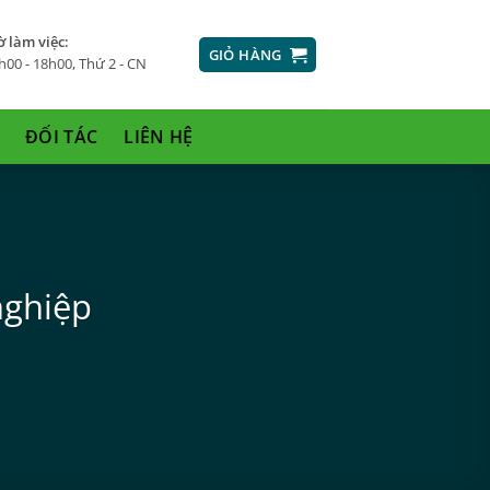
ờ làm việc:
GIỎ HÀNG
h00 - 18h00, Thứ 2 - CN
ĐỐI TÁC
LIÊN HỆ
nghiệp