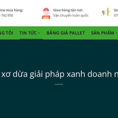
ine mua hàng:
Giao hàng tận nơi:
Gi
 742 950
Vận chuyển toàn quốc
07
NG TÔI
TIN TỨC
BẢNG GIÁ PALLET
SẢN PHẨM
t xơ dừa giải pháp xanh doanh 