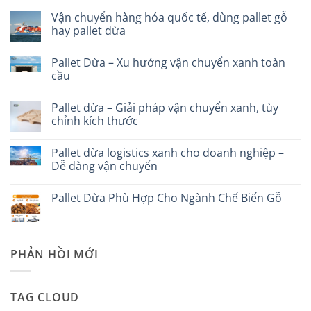
Vận chuyển hàng hóa quốc tế, dùng pallet gỗ
hay pallet dừa
Không
có
Pallet Dừa – Xu hướng vận chuyển xanh toàn
bình
luận
cầu
ở
Vận
Không
chuyển
có
Pallet dừa – Giải pháp vận chuyển xanh, tùy
hàng
bình
hóa
luận
chỉnh kích thước
quốc
ở
tế,
Pallet
Không
dùng
Dừa
có
Pallet dừa logistics xanh cho doanh nghiệp –
pallet
–
bình
gỗ
Xu
luận
Dễ dàng vận chuyển
hay
hướng
ở
pallet
vận
Pallet
Không
dừa
chuyển
dừa
có
Pallet Dừa Phù Hợp Cho Ngành Chế Biến Gỗ
xanh
–
bình
toàn
Giải
luận
Không
cầu
pháp
ở
có
vận
Pallet
bình
chuyển
dừa
luận
xanh,
logistics
ở
PHẢN HỒI MỚI
tùy
xanh
Pallet
chỉnh
cho
Dừa
kích
doanh
Phù
thước
nghiệp
Hợp
–
Cho
TAG CLOUD
Dễ
Ngành
dàng