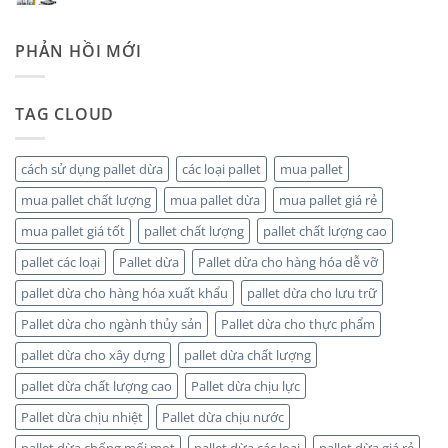
có
vận
Pallet
bình
chuyển
dừa
luận
xanh,
logistics
ở
PHẢN HỒI MỚI
tùy
xanh
Pallet
chỉnh
cho
Dừa
kích
doanh
Phù
thước
nghiệp
Hợp
–
Cho
TAG CLOUD
Dễ
Ngành
dàng
Chế
vận
Biến
chuyển
Gỗ
cách sử dụng pallet dừa
các loại pallet
mua pallet
mua pallet chất lượng
mua pallet dừa
mua pallet giá rẻ
mua pallet giá tốt
pallet chất lượng
pallet chất lượng cao
pallet các loại
Pallet dừa
Pallet dừa cho hàng hóa dễ vỡ
pallet dừa cho hàng hóa xuất khẩu
pallet dừa cho lưu trữ
Pallet dừa cho ngành thủy sản
Pallet dừa cho thực phẩm
pallet dừa cho xây dựng
pallet dừa chất lượng
pallet dừa chất lượng cao
Pallet dừa chịu lực
Pallet dừa chịu nhiệt
Pallet dừa chịu nước