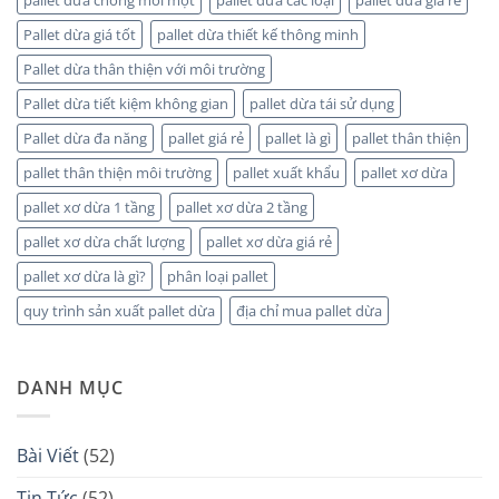
pallet dừa chống mối mọt
pallet dừa các loại
pallet dừa giá rẻ
Pallet dừa giá tốt
pallet dừa thiết kế thông minh
Pallet dừa thân thiện với môi trường
Pallet dừa tiết kiệm không gian
pallet dừa tái sử dụng
Pallet dừa đa năng
pallet giá rẻ
pallet là gì
pallet thân thiện
pallet thân thiện môi trường
pallet xuất khẩu
pallet xơ dừa
pallet xơ dừa 1 tầng
pallet xơ dừa 2 tầng
pallet xơ dừa chất lượng
pallet xơ dừa giá rẻ
pallet xơ dừa là gì?
phân loại pallet
quy trình sản xuất pallet dừa
địa chỉ mua pallet dừa
DANH MỤC
Bài Viết
(52)
Tin Tức
(52)