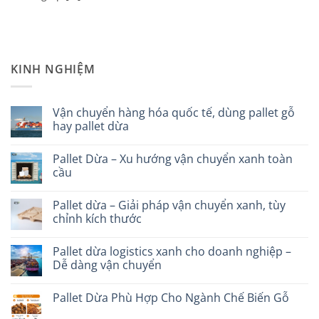
KINH NGHIỆM
Vận chuyển hàng hóa quốc tế, dùng pallet gỗ
hay pallet dừa
Không
có
Pallet Dừa – Xu hướng vận chuyển xanh toàn
bình
luận
cầu
ở
Vận
Không
chuyển
có
Pallet dừa – Giải pháp vận chuyển xanh, tùy
hàng
bình
hóa
luận
chỉnh kích thước
quốc
ở
tế,
Pallet
Không
dùng
Dừa
có
Pallet dừa logistics xanh cho doanh nghiệp –
pallet
–
bình
gỗ
Xu
luận
Dễ dàng vận chuyển
hay
hướng
ở
pallet
vận
Pallet
Không
dừa
chuyển
dừa
có
Pallet Dừa Phù Hợp Cho Ngành Chế Biến Gỗ
xanh
–
bình
toàn
Giải
luận
Không
cầu
pháp
ở